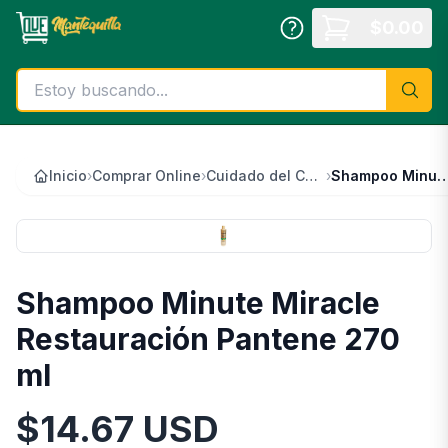
Saltar al contenido principal
$
0.00
Inicio
›
Comprar Online
›
Cuidado del Cabello
›
Shampoo Minute Miracle Restauración Pan
Shampoo Minute Miracle
Restauración Pantene 270
ml
$
14.67
USD
Información del Producto