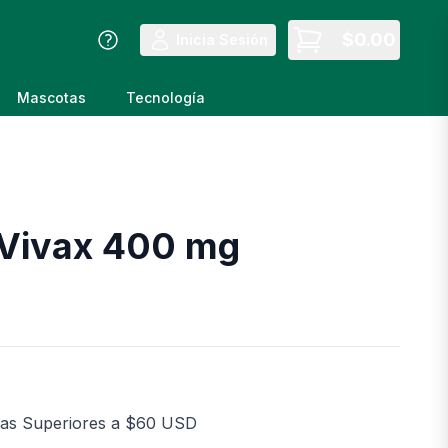
$
0.00
Inicia Sesión
Mascotas
Tecnología
 Vivax 400 mg
D
as Superiores a $60 USD