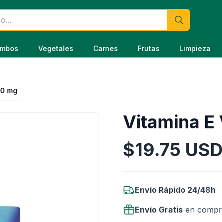
mbos
Vegetales
Carnes
Frutas
Limpieza
00 mg
Vitamina E
$
19.75
US
Información del Producto
Envío Rápido 24/48h
Envío Gratis
en compr