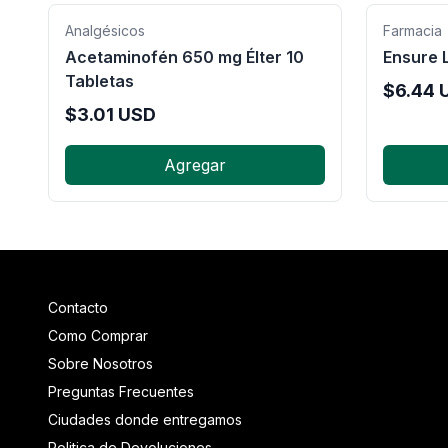
Analgésicos
Farmacia
Acetaminofén 650 mg Élter 10
Ensure L
Tabletas
$
6.44
$
3.01
USD
Agregar
Contacto
Como Comprar
Sobre Nosotros
Preguntas Frecuentes
Ciudades donde entregamos
Politica de Devoluciones