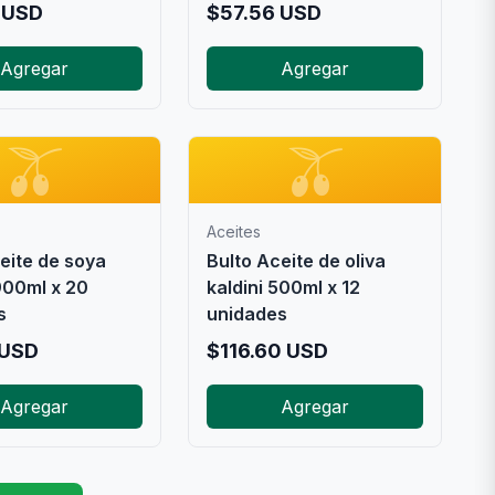
USD
$
57.56
USD
Agregar
Agregar
🫒
🫒
Aceites
eite de soya
Bulto Aceite de oliva
00ml x 20
kaldini 500ml x 12
s
unidades
USD
$
116.60
USD
Agregar
Agregar