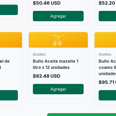
$
50.46
USD
$
52.20
r
Agregar

🫒
Aceites
Aceites
el de
Bulto Aceite mazeite 1
Bulto Ac
4
litro x 12 unidades
coamo 9
unidade
$
82.48
USD
$
95.71
Agregar
r