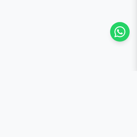
contacto@quemantequilla.online
+34 684 48 35 04