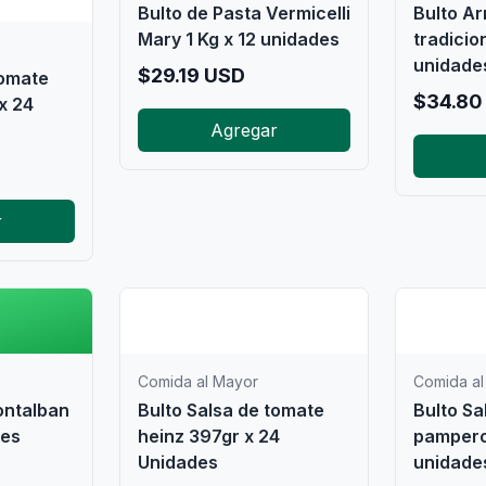
Bulto de Pasta Vermicelli
Bulto Ar
Mary 1 Kg x 12 unidades
tradicio
unidade
$
29.19
USD
tomate
$
34.80
x 24
Agregar
r

📦
Comida al Mayor
Comida al
ontalban
Bulto Salsa de tomate
Bulto Sa
des
heinz 397gr x 24
pampero
Unidades
unidade