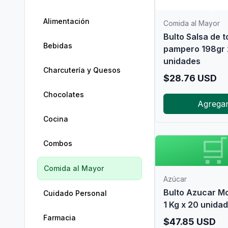
Alimentación
Comida al Mayor
Bulto Salsa de 
Bebidas
pampero 198gr 
unidades
Charcutería y Quesos
$
28.76
USD
Chocolates
Agrega
Cocina

Combos
Comida al Mayor
Azúcar
Bulto Azucar M
Cuidado Personal
1 Kg x 20 unida
Farmacia
$
47.85
USD