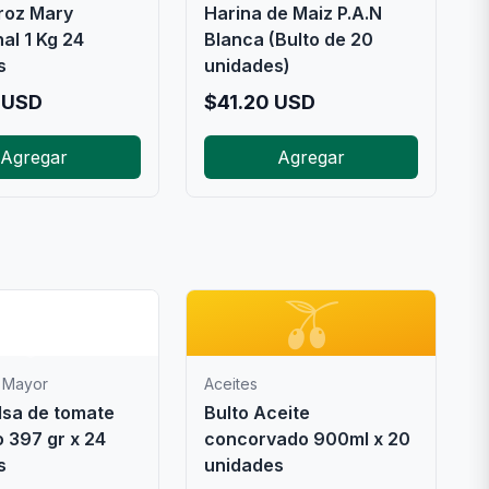
roz Mary
Harina de Maiz P.A.N
nal 1 Kg 24
Blanca (Bulto de 20
s
unidades)
USD
$
41.20
USD
Agregar
Agregar
📦
🫒
 Mayor
Aceites
lsa de tomate
Bulto Aceite
 397 gr x 24
concorvado 900ml x 20
s
unidades