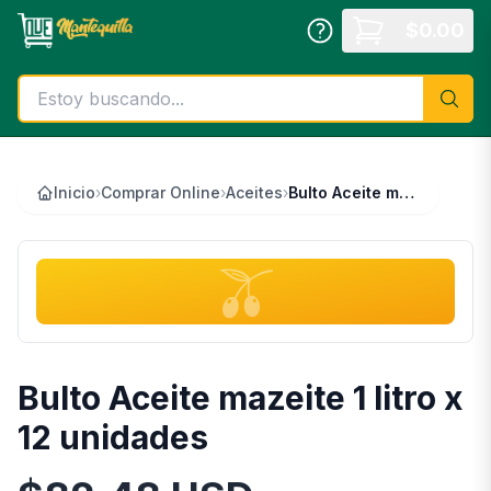
Saltar al contenido principal
$
0.00
Inicio
›
Comprar Online
›
Aceites
›
Bulto Aceite mazeite 1 litro x 12 unidades
🫒
Bulto Aceite mazeite 1 litro x
12 unidades
Información del Producto