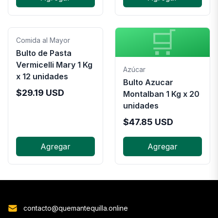
🛒
Comida al Mayor
Bulto de Pasta
Vermicelli Mary 1 Kg
Azúcar
x 12 unidades
Bulto Azucar
$
29.19
USD
Montalban 1 Kg x 20
unidades
$
47.85
USD
Agregar
Agregar
contacto@quemantequilla.online