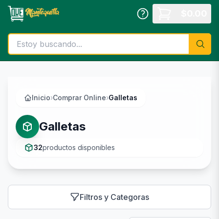
Saltar al contenido principal
$
0.00
Inicio
›
Comprar Online
›
Galletas
Galletas
32
productos disponibles
Filtros y Categoras