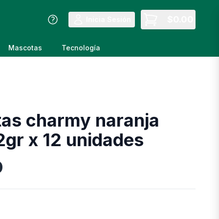
$
0.00
Inicia Sesión
Mascotas
Tecnología
tas charmy naranja
2gr x 12 unidades
D