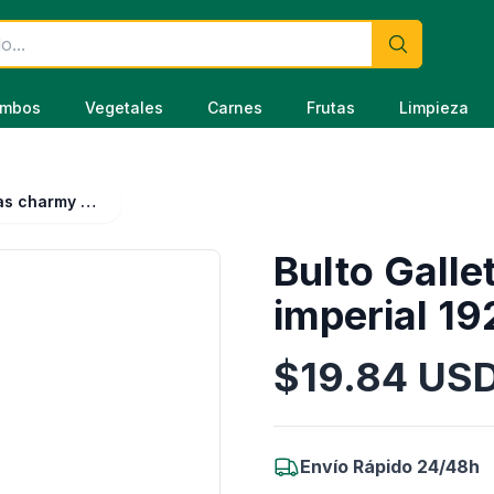
mbos
Vegetales
Carnes
Frutas
Limpieza
Bulto Galletas charmy naranja imperial 192gr x 12 unidades
Bulto Galle
imperial 19
$
19.84
US
Información del Producto
Envío Rápido 24/48h