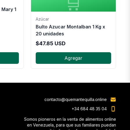
🛒
i Mary 1
Azúcar
Bulto Azucar Montalban 1 Kg x
20 unidades
$
47.85
USD
Agregar
contacto@quemantequilla.online
+34 684 48 35 04
Somos pioneros en la venta de alimentos online
en Venezuela, para que sus familiares puedan