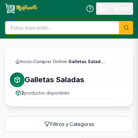
Saltar al contenido principal
$
0.00
Inicio
›
Comprar Online
›
Galletas Saladas
Galletas Saladas
2
productos disponibles
Filtros y Categoras