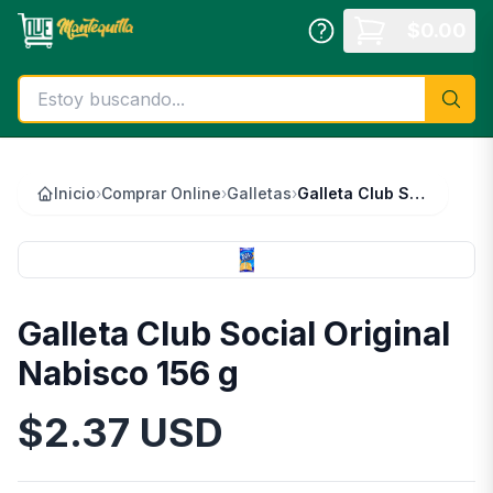
Saltar al contenido principal
$
0.00
Inicio
›
Comprar Online
›
Galletas
›
Galleta Club Social Original Nabisco 156 g
Galleta Club Social Original
Nabisco 156 g
$
2.37
USD
Información del Producto