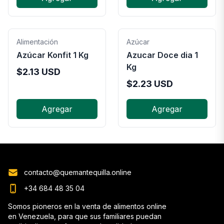
Alimentación
Azúcar
Azúcar Konfit 1 Kg
Azucar Doce dia 1
Kg
$
2.13
USD
$
2.23
USD
Agregar
Agregar
contacto@quemantequilla.online
+34 684 48 35 04
Somos pioneros en la venta de alimentos online
en Venezuela, para que sus familiares puedan