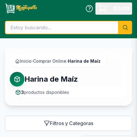
Saltar al contenido principal
$
0.00
Inicio
›
Comprar Online
›
Harina de Maíz
Harina de Maíz
3
productos disponibles
Filtros y Categoras