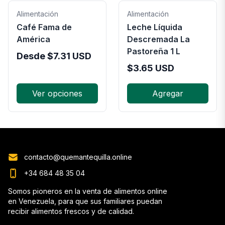
Alimentación
Alimentación
Café Fama de
Leche Líquida
América
Descremada La
Pastoreña 1 L
Desde
$
7.31
USD
$
3.65
USD
Ver opciones
Agregar
contacto@quemantequilla.online
+34 684 48 35 04
Somos pioneros en la venta de alimentos online
en Venezuela, para que sus familiares puedan
recibir alimentos frescos y de calidad.