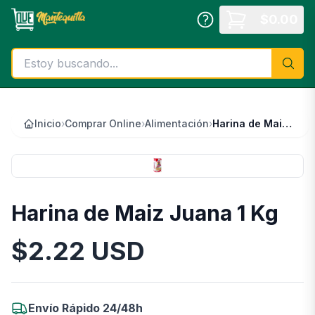
Saltar al contenido principal
$
0.00
Inicio
›
Comprar Online
›
Alimentación
›
Harina de Maiz Juana 1 Kg
Harina de Maiz Juana 1 Kg
$
2.22
USD
Información del Producto
Envío Rápido 24/48h