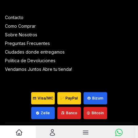
Contacto
Como Comprar
Sobre Nosotros
Preguntas Frecuentes
Ciudades donde entregamos
Politica de Devoluciones
Vendamos Juntos Abre tu tienda!
Visa/MC
PayPal
Bizum
Zelle
Banco
Bitcoin
Venezuela ©
2026
Que Mantequilla
Desarrollado por
wiagowin.com