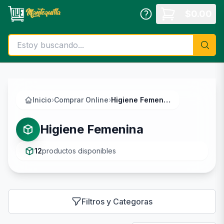
Saltar al contenido principal
$
0.00
Inicio
›
Comprar Online
›
Higiene Femenina
Higiene Femenina
12
productos disponibles
Filtros y Categoras