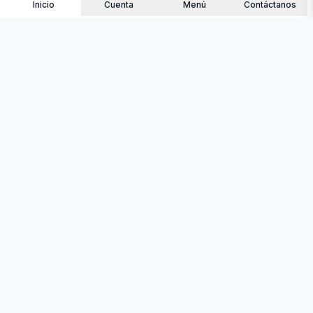
Inicio
Cuenta
Menú
Contáctanos
contacto@quemantequilla.online
+34 684 48 35 04
Somos pioneros en la venta de alimentos online
en Venezuela, para que sus familiares puedan
recibir alimentos frescos y de calidad.
Contacto
Como Comprar