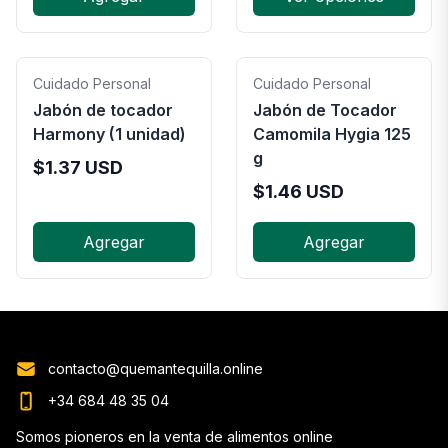
Cuidado Personal
Cuidado Personal
Jabón de tocador
Jabón de Tocador
Harmony (1 unidad)
Camomila Hygia 125
g
$
1.37
USD
$
1.46
USD
Agregar
Agregar
contacto@quemantequilla.online
+34 684 48 35 04
Somos pioneros en la venta de alimentos online