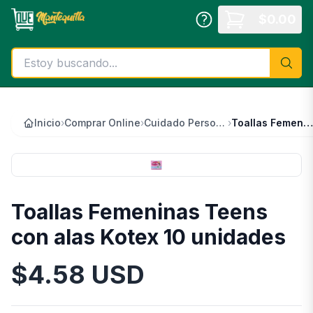
Saltar al contenido principal
$
0.00
Inicio
›
Comprar Online
›
Cuidado Personal
›
Toallas Femeninas Teens con alas Kotex 10 unidades
Toallas Femeninas Teens
con alas Kotex 10 unidades
$
4.58
USD
Información del Producto