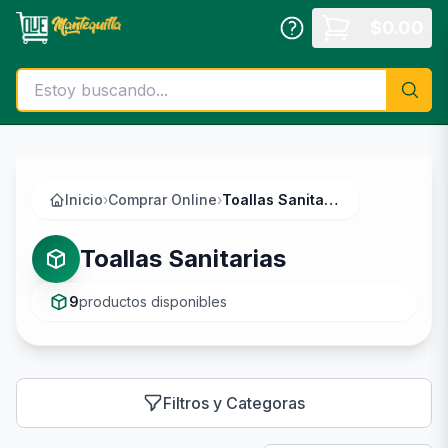
Saltar al contenido principal
$
0.00
Inicio
›
Comprar Online
›
Toallas Sanitarias
Toallas Sanitarias
9
productos disponibles
Filtros y Categoras