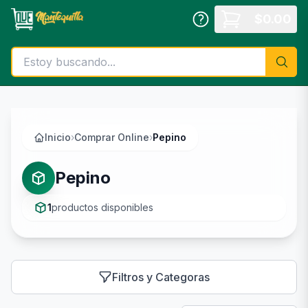
Saltar al contenido principal
$
0.00
Inicio
›
Comprar Online
›
Pepino
Pepino
1
productos disponibles
Filtros y Categoras