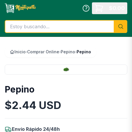
Saltar al contenido principal
$
0.00
Inicio
›
Comprar Online
›
Pepino
›
Pepino
Pepino
$
2.44
USD
Información del Producto
Envío Rápido 24/48h