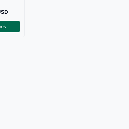
SD
nes