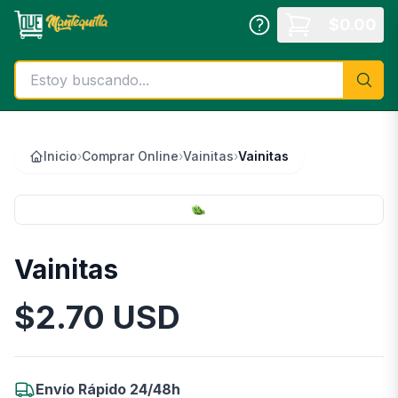
Saltar al contenido principal
$
0.00
Inicio
›
Comprar Online
›
Vainitas
›
Vainitas
Vainitas
$
2.70
USD
Información del Producto
Envío Rápido 24/48h