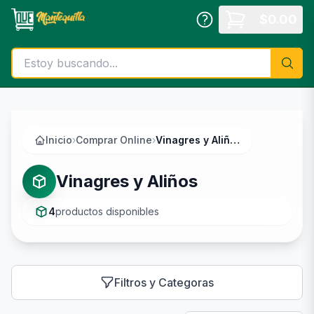
Saltar al contenido principal
$
0.00
Inicio
›
Comprar Online
›
Vinagres y Aliños
Vinagres y Aliños
4
productos disponibles
Filtros y Categoras