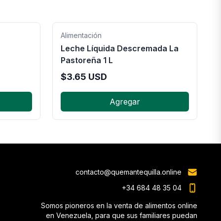
Alimentación
Leche Líquida Descremada La
Pastoreña 1 L
$
3.65
USD
Agregar
contacto@quemantequilla.online
+34 684 48 35 04
Somos pioneros en la venta de alimentos online
en Venezuela, para que sus familiares puedan