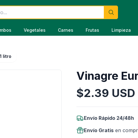
mbos
Vegetales
Carnes
Frutas
Limpieza
 litro
Vinagre Eur
$
2.39
USD
Información del Producto
Envío Rápido 24/48h
Envío Gratis
en compr