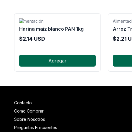
Alimentación
Alimentac
Harina maiz blanco PAN 1kg
Arroz Tr
$
2.14
USD
$
2.21
U
Agregar
Contacto
Como Comprar
Sobre Nosotros
Preguntas Frecuentes