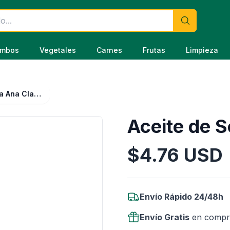
mbos
Vegetales
Carnes
Frutas
Limpieza
Aceite de Soya Ana Clara 900ml
Aceite de 
$
4.76
USD
Información del Producto
Envío Rápido 24/48h
Envío Gratis
en compr