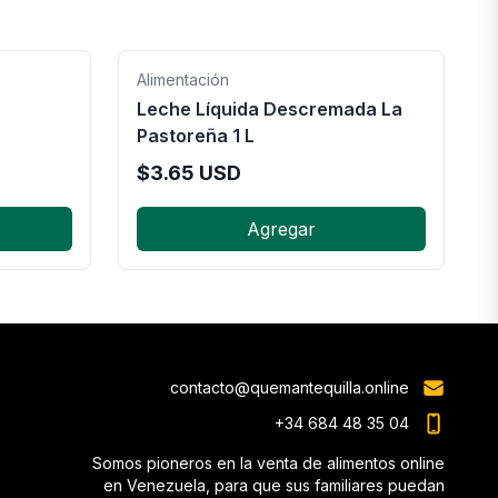
Alimentación
Leche Líquida Descremada La
Pastoreña 1 L
$
3.65
USD
Agregar
contacto@quemantequilla.online
+34 684 48 35 04
Somos pioneros en la venta de alimentos online
en Venezuela, para que sus familiares puedan