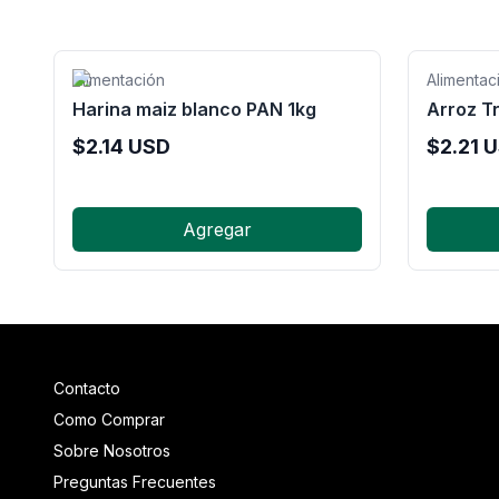
Alimentación
Alimentac
Harina maiz blanco PAN 1kg
Arroz Tr
$
2.14
USD
$
2.21
U
Agregar
Contacto
Como Comprar
Sobre Nosotros
Preguntas Frecuentes