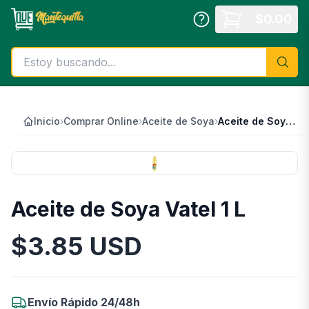
Saltar al contenido principal
$
0.00
Inicio
›
Comprar Online
›
Aceite de Soya
›
Aceite de Soya Vatel 1 L
Aceite de Soya Vatel 1 L
$
3.85
USD
Información del Producto
Envío Rápido 24/48h