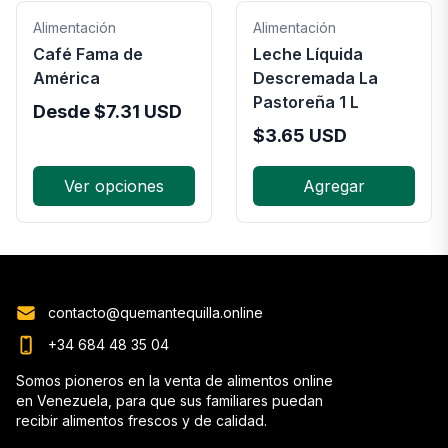
Alimentación
Alimentación
Café Fama de
Leche Líquida
América
Descremada La
Pastoreña 1 L
Desde
$
7.31
USD
$
3.65
USD
Ver opciones
Agregar
contacto@quemantequilla.online
+34 684 48 35 04
Somos pioneros en la venta de alimentos online
en Venezuela, para que sus familiares puedan
recibir alimentos frescos y de calidad.