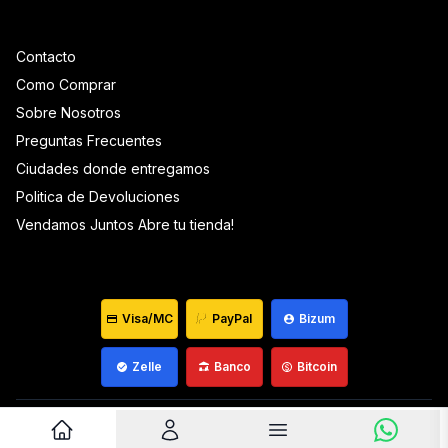
Contacto
Como Comprar
Sobre Nosotros
Preguntas Frecuentes
Ciudades donde entregamos
Politica de Devoluciones
Vendamos Juntos Abre tu tienda!
Visa/MC
PayPal
Bizum
Zelle
Banco
Bitcoin
Venezuela ©
2026
Que Mantequilla
Desarrollado por
wiagowin.com