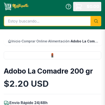
Saltar al contenido principal
$
0.00
Inicio
›
Comprar Online
›
Alimentación
›
Adobo La Comadre 200 gr
Adobo La Comadre 200 gr
$
2.20
USD
Información del Producto
Envío Rápido 24/48h