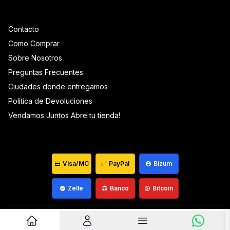
Contacto
Como Comprar
Sobre Nosotros
Preguntas Frecuentes
Ciudades donde entregamos
Politica de Devoluciones
Vendamos Juntos Abre tu tienda!
Visa/MC
PayPal
Bizum
Zelle
Banco
Bitcoin
Venezuela ©
2026
Que Mantequilla
Desarrollado por
wiagowin.com