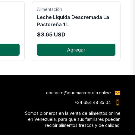
Alimentación
Leche Líquida Descremada La
Pastoreña 1 L
$
3.65
USD
Agregar
contacto@quemantequilla.online
+34 684 48 35 04
Somos pioneros en la venta de alimentos online
en Venezuela, para que sus familiares puedan
recibir alimentos frescos y de calidad.