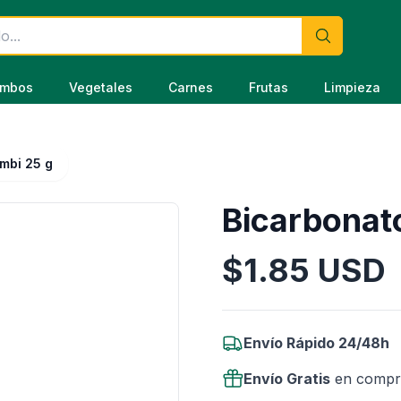
mbos
Vegetales
Carnes
Frutas
Limpieza
mbi 25 g
Bicarbonat
$
1.85
USD
Información del Producto
Envío Rápido 24/48h
Envío Gratis
en compr