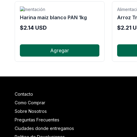
Alimentación
Alimentac
Harina maiz blanco PAN 1kg
Arroz Tr
$
2.14
USD
$
2.21
U
Agregar
Contacto
Como Comprar
Sobre Nosotros
Preguntas Frecuentes
Ciudades donde entregamos
Politica de Devoluciones