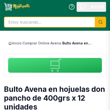
Saltar al contenido principal
$
0.00
Inicio
›
Comprar Online
›
Avena
›
Bulto Avena en hojuelas don pancho de 400grs x 12 unidades
🛒
Bulto Avena en hojuelas don
pancho de 400grs x 12
unidades