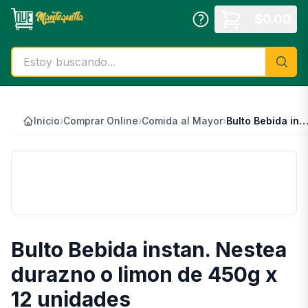
Saltar al contenido principal
$
0.00
Inicio
›
Comprar Online
›
Comida al Mayor
›
Bulto Bebida instan. Nestea durazno o limon de 450g x 12 uni
📦
Bulto Bebida instan. Nestea
durazno o limon de 450g x
12 unidades