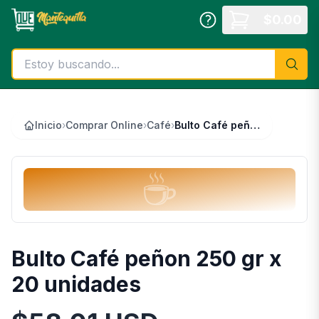
Saltar al contenido principal
$
0.00
Inicio
›
Comprar Online
›
Café
›
Bulto Café peñon 250 gr x 20 unidades
☕
Bulto Café peñon 250 gr x
20 unidades
Información del Producto