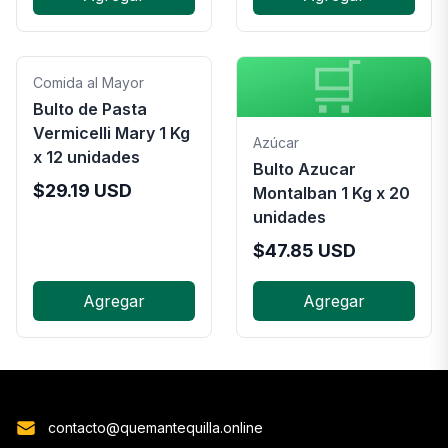
🛒
Comida al Mayor
Bulto de Pasta
Vermicelli Mary 1 Kg
Azúcar
x 12 unidades
Bulto Azucar
$
29.19
USD
Montalban 1 Kg x 20
unidades
$
47.85
USD
Agregar
Agregar
contacto@quemantequilla.online