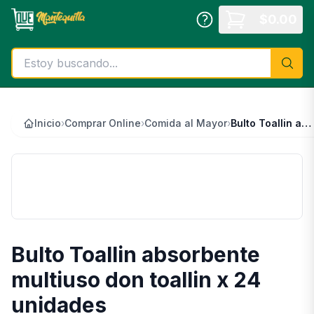
Saltar al contenido principal
$
0.00
Inicio
›
Comprar Online
›
Comida al Mayor
›
Bulto Toallin absorbente multiuso don toallin x 24 unidades
📦
Bulto Toallin absorbente
multiuso don toallin x 24
unidades