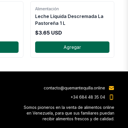
Alimentación
Leche Líquida Descremada La
Pastoreña 1 L
$
3.65
USD
Agregar
contacto@quemantequilla.online
+34 684 48 35 04
Somos pioneros en la venta de alimentos online
en Venezuela, para que sus familiares puedan
recibir alimentos frescos y de calidad.