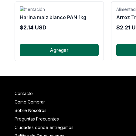
Alimentación
Alimentac
Harina maiz blanco PAN 1kg
Arroz Tr
$
2.14
USD
$
2.21
U
Agregar
Contacto
Como Comprar
Sobre Nosotros
Preguntas Frecuentes
Ciudades donde entregamos
Politica de Devoluciones