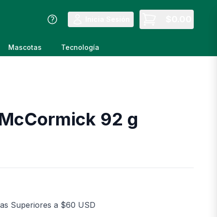
$
0.00
Inicia Sesión
Mascotas
Tecnología
 McCormick 92 g
as Superiores a $60 USD