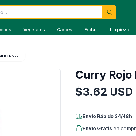
mbos
Vegetales
Carnes
Frutas
Limpieza
Curry Rojo McCormick 92 g
Curry Rojo
$
3.62
USD
Información del Producto
Envío Rápido 24/48h
Envío Gratis
en compr