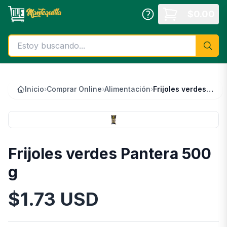
Saltar al contenido principal
$
0.00
Inicio
›
Comprar Online
›
Alimentación
›
Frijoles verdes Pantera 500 g
Frijoles verdes Pantera 500
g
$
1.73
USD
Información del Producto