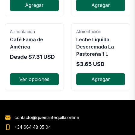
Agregar
Agregar
Alimentación
Alimentación
Café Fama de
Leche Líquida
América
Descremada La
Pastoreña 1 L
Desde
$
7.31
USD
$
3.65
USD
Ver opciones
Agregar
contacto@quemantequilla.online
+34 684 48 35 04