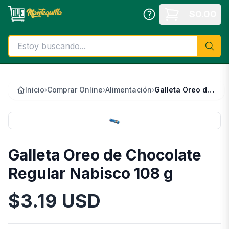
Saltar al contenido principal
$
0.00
Inicio
›
Comprar Online
›
Alimentación
›
Galleta Oreo de Chocolate Regular Nabisco 108 g
Galleta Oreo de Chocolate
Regular Nabisco 108 g
$
3.19
USD
Información del Producto