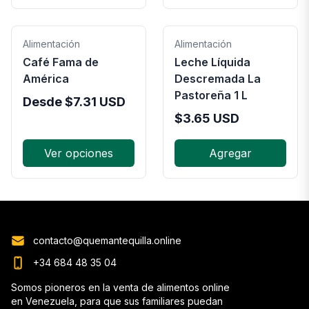
Alimentación
Alimentación
Café Fama de
Leche Líquida
América
Descremada La
Pastoreña 1 L
Desde
$
7.31
USD
$
3.65
USD
Ver opciones
Agregar
contacto@quemantequilla.online
+34 684 48 35 04
Somos pioneros en la venta de alimentos online
en Venezuela, para que sus familiares puedan