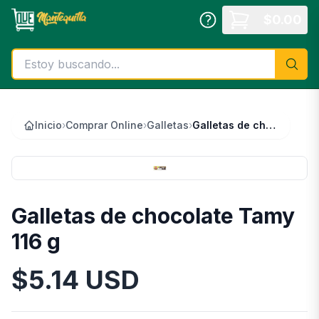
Saltar al contenido principal
$
0.00
Inicio
›
Comprar Online
›
Galletas
›
Galletas de chocolate Tamy 116 g
Galletas de chocolate Tamy
116 g
$
5.14
USD
Información del Producto