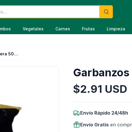
mbos
Vegetales
Carnes
Frutas
Limpieza
Garbanzos Pantera 500 g
Garbanzos 
$
2.91
USD
Información del Producto
Envío Rápido 24/48h
Envío Gratis
en compr