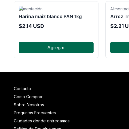
Alimentación
Alimentac
Harina maiz blanco PAN 1kg
Arroz Tr
$
2.14
USD
$
2.21
U
Agregar
Contacto
Como Comprar
Sobre Nosotros
Preguntas Frecuentes
Ciudades donde entregamos
Politica de Devoluciones