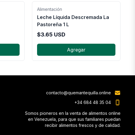
Alimentación
Leche Líquida Descremada La
Pastoreña 1 L
$
3.65
USD
Agregar
contacto@quemantequilla.online
+34 684 48 35 04
Somos pioneros en la venta de alimentos online
en Venezuela, para que sus familiares puedan
recibir alimentos frescos y de calidad.