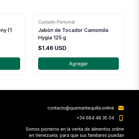
Cuidado Personal
ny (1
Jabón de Tocador Camomila
Hygia 125 g
$
1.46
USD
Agregar
contacto@quemantequilla.online
+34 684 48 35 04
Somos pioneros en la venta de alimentos online
en Venezuela, para que sus familiares puedan