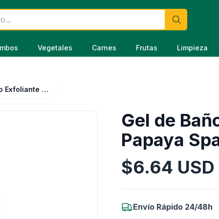
mbos
Vegetales
Carnes
Frutas
Limpieza
Gel de Baño Exfoliante Mango Papaya Spa Line 250 ml
Gel de Bañ
Papaya Spa
$
6.64
USD
Información del Producto
Envío Rápido 24/48h