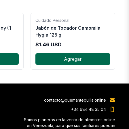
Cuidado Personal
ny (1
Jabón de Tocador Camomila
Hygia 125 g
$
1.46
USD
Agregar
contacto@quemantequilla.online
+34 684 48 35 04
Somos pioneros en la venta de alimentos online
en Venezuela, para que sus familiares puedan