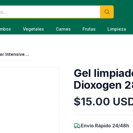
mbos
Vegetales
Carnes
Frutas
Limpieza
Gel limpiador Intensive Care Dioxogen 280 ml
Gel limpiad
Dioxogen 2
$
15.00
US
Información del Producto
Envío Rápido 24/48h