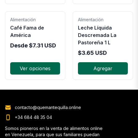
Alimentación
Alimentación
Café Fama de
Leche Líquida
América
Descremada La
Pastoreña 1 L
Desde
$
7.31
USD
$
3.65
USD
Ver opciones
Agregar
contacto@quemantequilla.online
+34 684 48 35 04
Somos pioneros en la venta de alimentos online
en Venezuela, para que sus familiares puedan