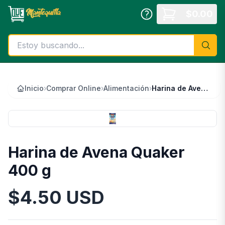
Saltar al contenido principal
$
0.00
Inicio
›
Comprar Online
›
Alimentación
›
Harina de Avena Quaker 400 g
Harina de Avena Quaker
400 g
$
4.50
USD
Información del Producto