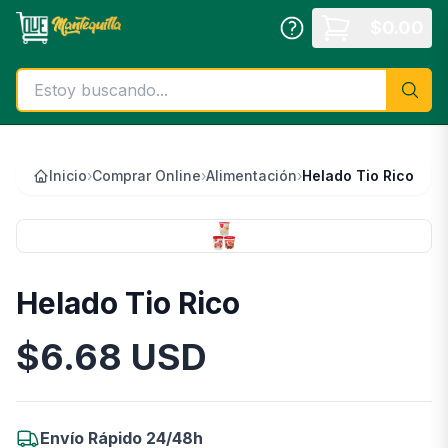
Saltar al contenido principal
$
0.00
Inicio
›
Comprar Online
›
Alimentación
›
Helado Tio Rico
Helado Tio Rico
$
6.68
USD
Información del Producto
Envío Rápido 24/48h