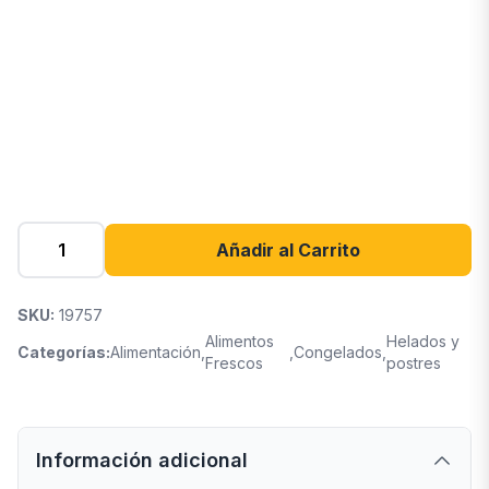
Añadir al Carrito
SKU:
19757
Alimentos
Helados y
Categorías:
Alimentación
,
,
Congelados
,
Frescos
postres
Información adicional