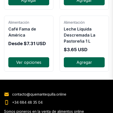
Agregar
Agregar
Alimentación
Alimentación
Café Fama de
Leche Líquida
América
Descremada La
Pastoreña 1 L
Desde
$
7.31
USD
$
3.65
USD
Ver opciones
Agregar
contacto@quemantequilla.online
+34 684 48 35 04
Somos pioneros en la venta de alimentos online