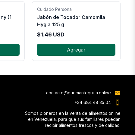
Cuidado Personal
ny (1
Jabón de Tocador Camomila
Hygia 125 g
$
1.46
USD
Agregar
contacto@quemantequilla.online
+34 684 48 35 04
Somos pioneros en la venta de alimentos online
en Venezuela, para que sus familiares puedan
recibir alimentos frescos y de calidad.