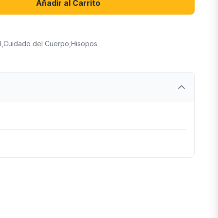
Añadir al Carrito
l
,
Cuidado del Cuerpo
,
Hisopos