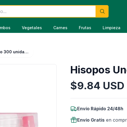
mbos
Vegetales
Carnes
Frutas
Limpieza
Hisopos Uno 300 unidades
Hisopos Un
$
9.84
USD
Información del Producto
Envío Rápido 24/48h
Envío Gratis
en compr