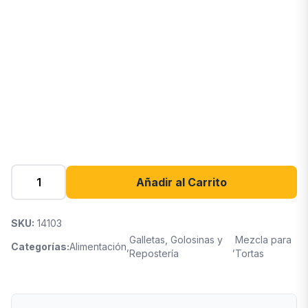
Añadir al Carrito
SKU:
14103
Galletas, Golosinas y
Mezcla para
Categorías:
Alimentación
,
,
Repostería
Tortas