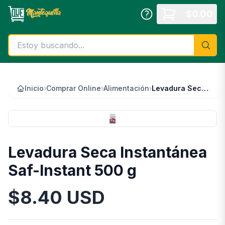
Saltar al contenido principal
$
0.00
Inicio
›
Comprar Online
›
Alimentación
›
Levadura Seca Instantánea Saf-Instant 500 g
Levadura Seca Instantánea
Saf-Instant 500 g
$
8.40
USD
Información del Producto