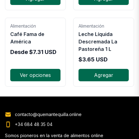
Alimentación
Alimentación
Café Fama de
Leche Líquida
América
Descremada La
Pastoreña 1 L
Desde
$
7.31
USD
$
3.65
USD
Ver opciones
Agregar
contacto@quemantequilla.online
+34 684 48 35 04
Somos pioneros en la venta de alimentos online