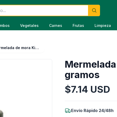
mbos
Vegetales
Carnes
Frutas
Limpieza
Mermelada de mora Kiero 230 gramos
Mermelada 
gramos
$
7.14
USD
Información del Producto
Envío Rápido 24/48h