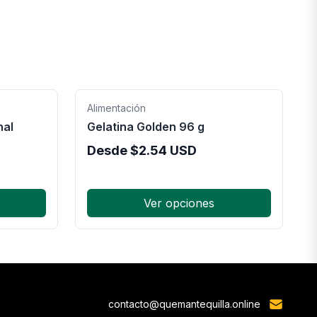
Alimentación
nal
Gelatina Golden 96 g
Desde
$
2.54
USD
Ver opciones
contacto@quemantequilla.online