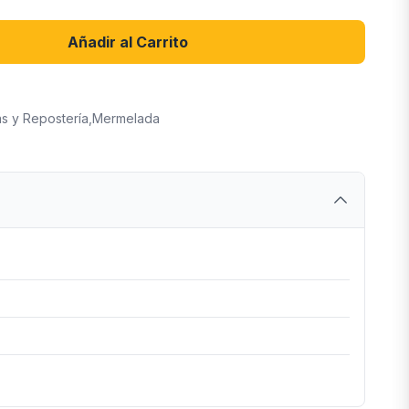
Añadir al Carrito
as y Repostería
,
Mermelada