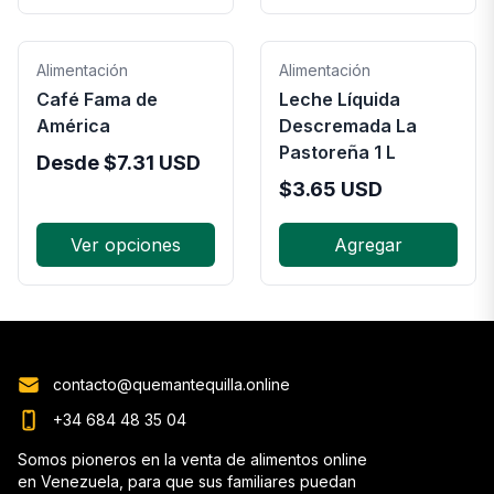
Alimentación
Alimentación
Café Fama de
Leche Líquida
América
Descremada La
Pastoreña 1 L
Desde
$
7.31
USD
$
3.65
USD
Ver opciones
Agregar
contacto@quemantequilla.online
+34 684 48 35 04
Somos pioneros en la venta de alimentos online
en Venezuela, para que sus familiares puedan