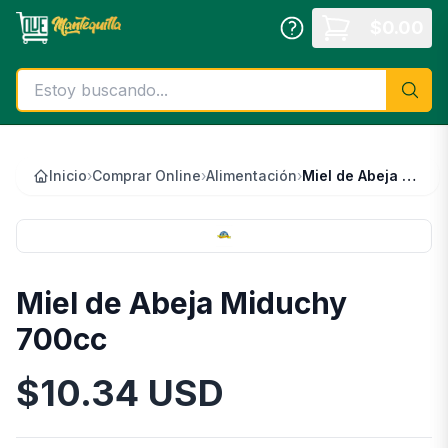
Saltar al contenido principal
$
0.00
Inicio
›
Comprar Online
›
Alimentación
›
Miel de Abeja Miduchy 700cc
Miel de Abeja Miduchy
700cc
$
10.34
USD
Información del Producto