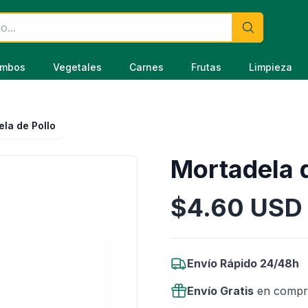
mbos
Vegetales
Carnes
Frutas
Limpieza
la de Pollo
Mortadela d
$
4.60
USD
Información del Producto
Envío Rápido 24/48h
Envío Gratis
en compr