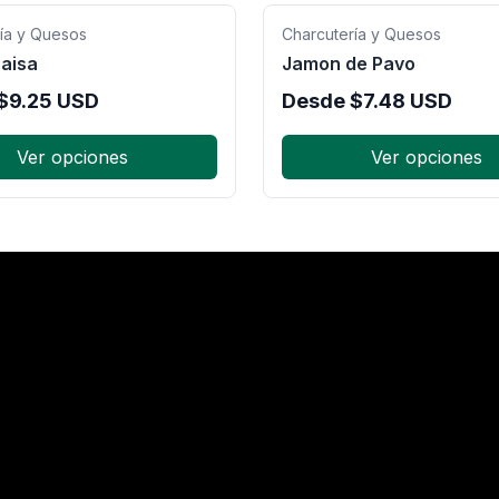
ía y Quesos
Charcutería y Quesos
aisa
Jamon de Pavo
$
9.25
USD
Desde
$
7.48
USD
Ver opciones
Ver opciones