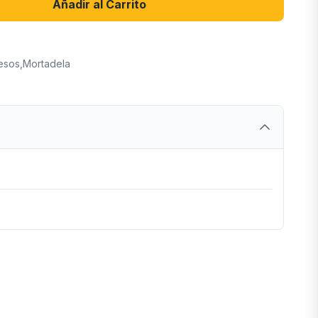
Añadir al Carrito
esos
,
Mortadela