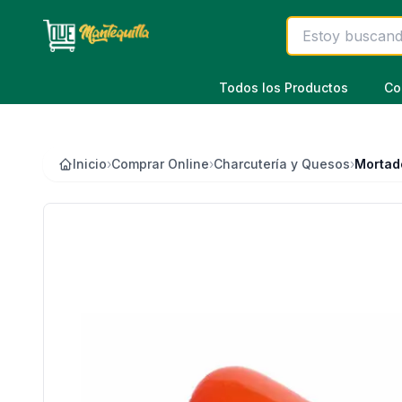
Saltar al contenido principal
Todos los Productos
Co
Inicio
›
Comprar Online
›
Charcutería y Quesos
›
Mortade