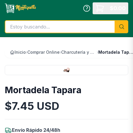
Saltar al contenido principal
$
0.00
Inicio
›
Comprar Online
›
Charcutería y Quesos
›
Mortadela Tapa
Mortadela Tapara
$
7.45
USD
Información del Producto
Envío Rápido 24/48h