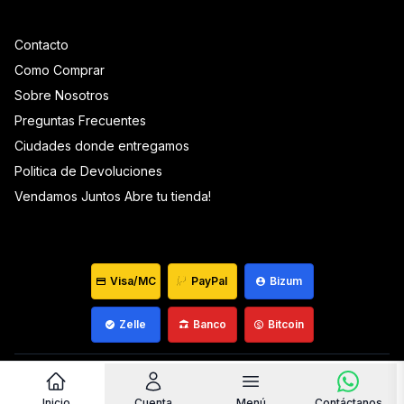
Contacto
Como Comprar
Sobre Nosotros
Preguntas Frecuentes
Ciudades donde entregamos
Politica de Devoluciones
Vendamos Juntos Abre tu tienda!
Visa/MC
PayPal
Bizum
Zelle
Banco
Bitcoin
Venezuela ©
2026
Que Mantequilla
Desarrollado por
wiagowin.com
Inicio
Cuenta
Menú
Contáctanos