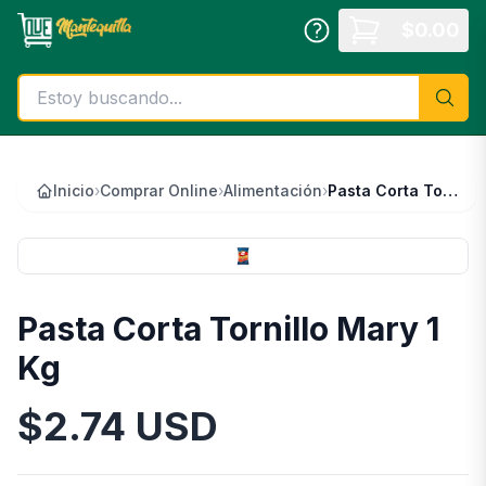
Saltar al contenido principal
$
0.00
Inicio
›
Comprar Online
›
Alimentación
›
Pasta Corta Tornillo Mary 1 Kg
Pasta Corta Tornillo Mary 1
Kg
$
2.74
USD
Información del Producto