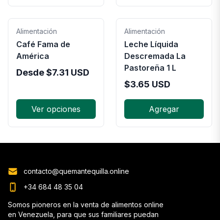
Alimentación
Alimentación
Café Fama de
Leche Líquida
América
Descremada La
Pastoreña 1 L
Desde
$
7.31
USD
$
3.65
USD
Ver opciones
Agregar
contacto@quemantequilla.online
+34 684 48 35 04
Somos pioneros en la venta de alimentos online
en Venezuela, para que sus familiares puedan