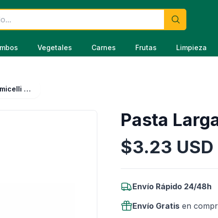
mbos
Vegetales
Carnes
Frutas
Limpieza
Pasta Larga Vermicelli Allegri 1 kg
Pasta Larga
$
3.23
USD
Información del Producto
Envío Rápido 24/48h
Envío Gratis
en compr