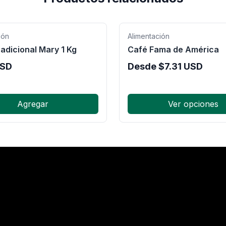
ión
Alimentación
adicional Mary 1 Kg
Café Fama de América
SD
Desde
$
7.31
USD
Agregar
Ver opciones