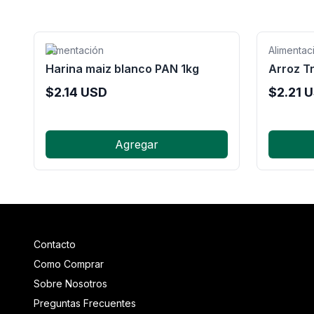
Alimentación
Alimentac
Harina maiz blanco PAN 1kg
Arroz Tr
$
2.14
USD
$
2.21
U
Agregar
Contacto
Como Comprar
Sobre Nosotros
Preguntas Frecuentes