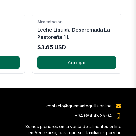
Alimentación
Leche Líquida Descremada La
Pastoreña 1 L
$
3.65
USD
Agregar
contacto@quemantequilla.online
+34 684 48 35 04
Somos pioneros en la venta de alimentos online
en Venezuela, para que sus familiares puedan