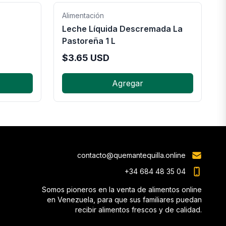
Alimentación
Leche Líquida Descremada La
Pastoreña 1 L
$
3.65
USD
Agregar
contacto@quemantequilla.online
+34 684 48 35 04
Somos pioneros en la venta de alimentos online
en Venezuela, para que sus familiares puedan
recibir alimentos frescos y de calidad.