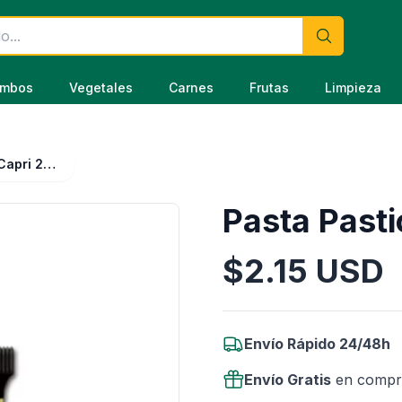
mbos
Vegetales
Carnes
Frutas
Limpieza
Pasta Pasticho Capri 250 g
Pasta Pasti
$
2.15
USD
Información del Producto
Envío Rápido 24/48h
Envío Gratis
en compr