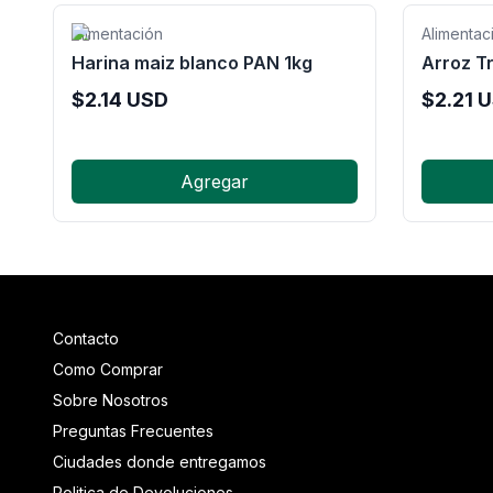
Alimentación
Alimentac
Harina maiz blanco PAN 1kg
Arroz Tr
$
2.14
USD
$
2.21
U
Agregar
Contacto
Como Comprar
Sobre Nosotros
Preguntas Frecuentes
Ciudades donde entregamos
Politica de Devoluciones