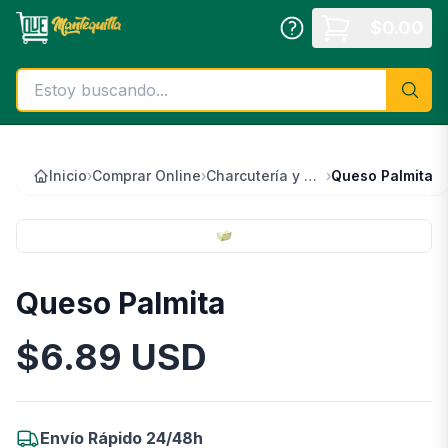
Saltar al contenido principal
$
0.00
Inicio
›
Comprar Online
›
Charcutería y Quesos
›
Queso Palmita
Queso Palmita
$
6.89
USD
Información del Producto
Envío Rápido 24/48h