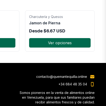
Charcutería y Quesos
Jamon de Pierna
Desde
$
6.67
USD
Ver opciones
contacto@quemantequilla.online
+34 684 48 35 04
Somos pioneros en la venta de alimentos online
en Venezuela, para que sus familiares puedan
recibir alimentos frescos y de calidad.