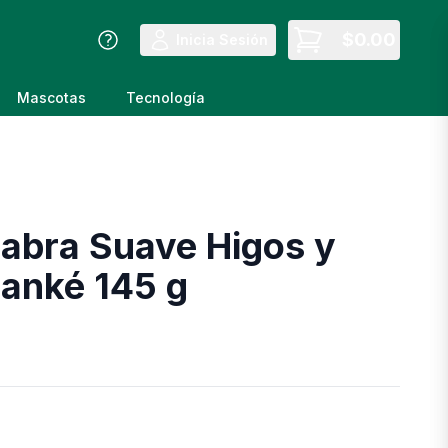
$
0.00
Inicia Sesión
Mascotas
Tecnología
abra Suave Higos y
nanké 145 g