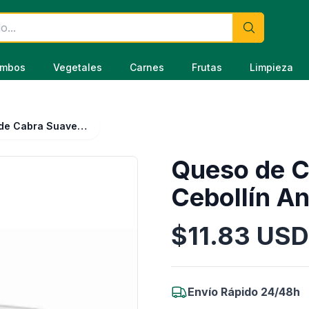
mbos
Vegetales
Carnes
Frutas
Limpieza
Queso de Cabra Suave Higos y Cebollín Ananké 145 g
Queso de C
Cebollín A
$
11.83
USD
Información del Producto
Envío Rápido 24/48h