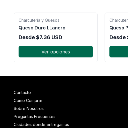
Charcutería y Quesos
Charcuter
Queso Duro LLanero
Queso P
Desde
$
7.36
USD
Desde
Ver opciones
Contacto
Como Comprar
Sobre Nosotros
Preguntas Frecuentes
Ciudades donde entregamos