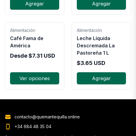
Agregar
Agregar
Alimentación
Alimentación
Café Fama de
Leche Líquida
América
Descremada La
Pastoreña 1 L
Desde
$
7.31
USD
$
3.65
USD
Ver opciones
Agregar
contacto@quemantequilla.online
+34 684 48 35 04