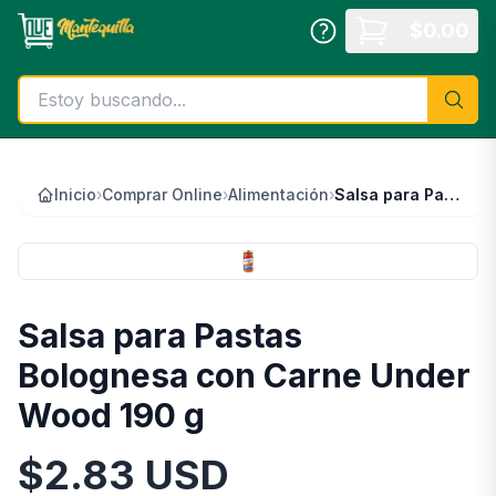
Saltar al contenido principal
$
0.00
Inicio
›
Comprar Online
›
Alimentación
›
Salsa para Pastas Bolognesa con Carne Under Wood 190 g
Salsa para Pastas
Bolognesa con Carne Under
Wood 190 g
$
2.83
USD
Información del Producto