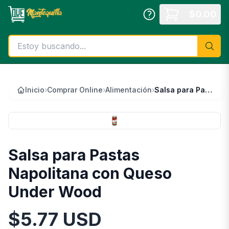
Saltar al contenido principal
$
0.00
Inicio
›
Comprar Online
›
Alimentación
›
Salsa para Pastas Napolitana con Queso Under Wood
Salsa para Pastas
Napolitana con Queso
Under Wood
$
5.77
USD
Información del Producto