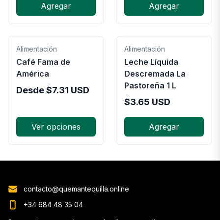
Agregar
Agregar
Alimentación
Alimentación
Café Fama de
Leche Líquida
América
Descremada La
Pastoreña 1 L
Desde
$
7.31
USD
$
3.65
USD
Ver opciones
Agregar
contacto@quemantequilla.online
+34 684 48 35 04