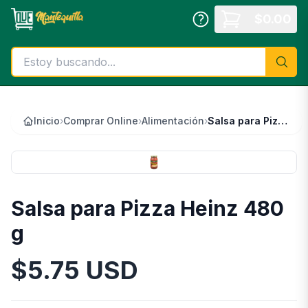
Saltar al contenido principal
$
0.00
Inicio
›
Comprar Online
›
Alimentación
›
Salsa para Pizza Heinz 480 g
Salsa para Pizza Heinz 480
g
$
5.75
USD
Información del Producto