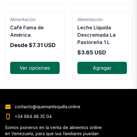
Alimentación
Alimentación
Café Fama de
Leche Líquida
América
Descremada La
Pastoreña 1 L
Desde
$
7.31
USD
$
3.65
USD
Ver opciones
Agregar
contacto@quemantequilla.online
+34 684 48 35 04
Somos pioneros en la venta de alimentos online
en Venezuela, para que sus familiares puedan